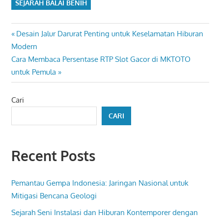
SEJARAH BALAI BENIH
Navigasi
Previous
Desain Jalur Darurat Penting untuk Keselamatan Hiburan
Post:
Modern
pos
Next
Cara Membaca Persentase RTP Slot Gacor di MKTOTO
Post:
untuk Pemula
Cari
CARI
Recent Posts
Pemantau Gempa Indonesia: Jaringan Nasional untuk
Mitigasi Bencana Geologi
Sejarah Seni Instalasi dan Hiburan Kontemporer dengan