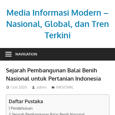
Skip
to
Media Informasi Modern –
content
Nasional, Global, dan Tren
Terkini
Referensi
utama
NAVIGATION
untuk
berita
Sejarah Pembangunan Balai Benih
aktual
Nasional untuk Pertanian Indonesia
dan
terpercaya.
1 Juli 2026
admin
NASIONAL
Daftar Pustaka
Pendahuluan
Sejarah Pembangunan Balai Benih Nasional