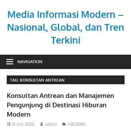
Skip
to
Media Informasi Modern –
content
Nasional, Global, dan Tren
Terkini
Referensi
utama
NAVIGATION
untuk
berita
TAG:
KONSULTAN ANTREAN
aktual
dan
Konsultan Antrean dan Manajemen
terpercaya.
Pengunjung di Destinasi Hiburan
Modern
16 Juni 2026
admin
HIBURAN